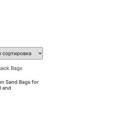
en Sand Bags for
l and