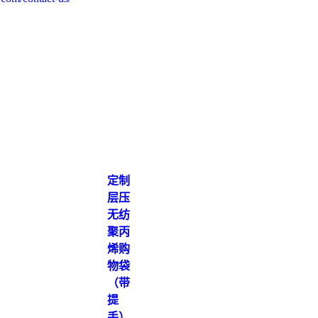
定制
层压
无纺
聚丙
烯购
物袋
（带
提
手）