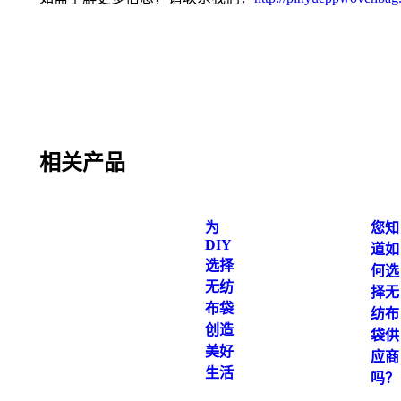
相关产品
为
您知
DIY
道如
选择
何选
无纺
择无
布袋
纺布
创造
袋供
美好
应商
生活
吗？